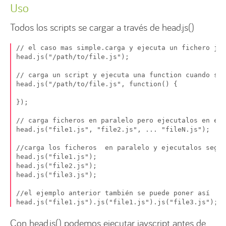
Uso
Todos los scripts se cargar a través de head.js()
// el caso mas simple.carga y ejecuta un fichero js.

head.js("/path/to/file.js");

// carga un script y ejecuta una function cuando se 
head.js("/path/to/file.js", function() {

});

// carga ficheros en paralelo pero ejecutalos en el 
head.js("file1.js", "file2.js", ... "fileN.js");

//carga los ficheros  en paralelo y ejecutalos segun
head.js("file1.js");

head.js("file2.js");

head.js("file3.js");

//el ejemplo anterior también se puede poner así

head.js("file1.js").js("file1.js").js("file3.js");
Con head.js() podemos ejecutar javscript antes de