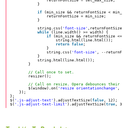
returnFontSize = set_max_size;
}
if
(min_size && returnFontSize < min_si
returnFontSize = min_size;
}
string.css(
'font-size'
,returnFontSize);
while
(line.width() >= width) {
if
(min_size && returnFontSize <= m
string.html(line.html());
return
false
;
}
string.css(
'font-size'
, --returnFon
}
string.html(line.html());
}
// Call once to set.
resizer();
// Call on resize. Opera debounces their re
$(window).on(
'resize orientationchange'
, re
});
};
$(
'.js-adjust-text'
).adjustTextSize(
false
, 12);
$(
'.js-adjust-text-limit'
).adjustTextSize(
true
, 30)