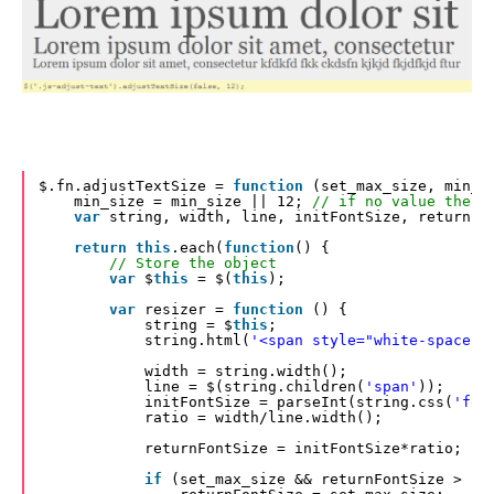
$.fn.adjustTextSize = 
function
(set_max_size, min_s
min_size = min_size || 12; 
// if no value then 
var
string, width, line, initFontSize, returnFo
return
this
.each(
function
() {
// Store the object
var
$
this
= $(
this
);
var
resizer = 
function
() {
string = $
this
;
string.html(
'<span style="white-space: 
width = string.width();
line = $(string.children(
'span'
));
initFontSize = parseInt(string.css(
'fon
ratio = width/line.width();
returnFontSize = initFontSize*ratio;
if
(set_max_size && returnFontSize > se