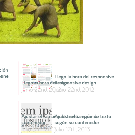
ción
es
hone
Llego la hora del responsive
Llego la hora del responsive design
design
junio 22nd, 2012
junio 22nd, 2012
Ajustar el tamaño de texto según su
Ajustar el tamaño de texto
contenedor
según su contenedor
julio 17th, 2013
julio 17th, 2013