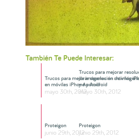
También Te Puede Interesar:
Trucos para mejorar resolu
Trucos para mejorar resolución de imágen
de imágenes en móviles iP
en móviles iPhone y Android
y Android
mayo 30th, 2012
mayo 30th, 2012
Proteigon
Proteigon
junio 29th, 2012
junio 29th, 2012