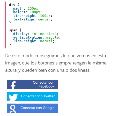
div {
width
: 
250px
;
height
: 
100px
;
line-height
: 
100px
;
text-align
: 
center
;
}
span {
display
: 
inline-block
;
vertical-align
: 
middle
;
line-height
: 
normal
;
}
De este modo conseguimos lo que vemos en esta
imagen, que los botones siempre tengan la misma
altura, y queden bien con una o dos líneas.