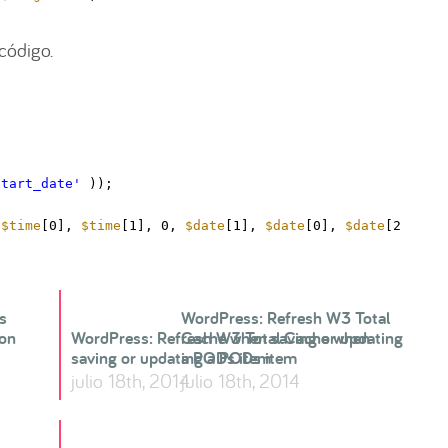
código.
start_date'
));
(
$time
[0], 
$time
[1], 0, 
$date
[1], 
$date
[0], 
$date
[2]));
s
WordPress: Refresh W3 Total
con
WordPress: Refresh W3 Total Cache when
Cache when saving or updating
saving or updating a PODs item
a PODs item
julio 18th, 2014
julio 18th, 2014