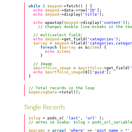
while
( 
$mypod
->fetch() ) {
echo
$mypod
->data->row[
'ID'
];
echo
$mypod
->display(
'title'
);
echo
wpautop(
$mypod
->display(
'content'
));
// Changes double line-breaks in the te
// multiselect field:
echo
$mypod
->get_field(
'categories'
);
$array
= 
$mypod
->field(
'categories.catego
foreach
(
$array
as
&
$item
) {
echo
$item
;
}
// Image
$portfolio_image
= 
$portfolio
->get_field(
echo
$portfolio_image
[0][
'guid'
];
}
// Total records in the loop
$openingData
->total();
Single Records
$slug
= pods_v( 
'last'
, 
'url'
);
// antes se usaba: $slug = pods_url_variabl
$params
= 
array
( 
'where'
=> 
'post_name = "'