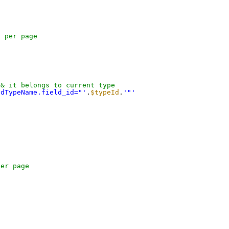
s per page
 & it belongs to current type
odTypeName.field_id="'
.
$typeId
.
'"'
per page