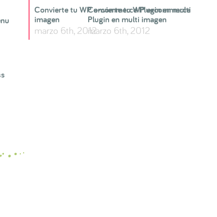
Convierte tu WP e-commerce Plugin en multi
Convierte tu WP e-commerce
imagen
Plugin en multi imagen
enu
marzo 6th, 2012
marzo 6th, 2012
ss