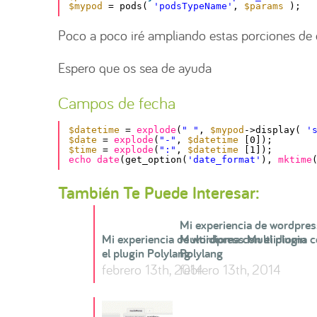
$mypod
= pods( 
'podsTypeName'
, 
$params
);
Poco a poco iré ampliando estas porciones de 
Espero que os sea de ayuda
Campos de fecha
$datetime
= 
explode
(
" "
, 
$mypod
->display( 
'
$date
= 
explode
(
"-"
, 
$datetime
[0]);
$time
= 
explode
(
":"
, 
$datetime
[1]);
echo
date
(get_option(
'date_format'
), 
mktime
También Te Puede Interesar:
Mi experiencia de wordpres
Mi experiencia de wordpress Multiidioma 
Multiidioma con el plugin
el plugin Polylang
Polylang
febrero 13th, 2014
febrero 13th, 2014