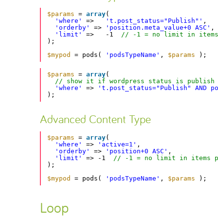
$params
= 
array
(
'where'
=>   
't.post_status="Publish"'
,
'orderby'
=> 
'position.meta_value+0 ASC'
,
'limit'
=>   -1  
// -1 = no limit in item
);
$mypod
= pods( 
'podsTypeName'
, 
$params
);
$params
= 
array
(
// show it if wordpress status is publish
'where'
=> 
't.post_status="Publish" AND p
);
Advanced Content Type
$params
= 
array
(
'where'
=> 
'active=1'
,
'orderby'
=> 
'position+0 ASC'
,
'limit'
=> -1  
// -1 = no limit in items 
);
$mypod
= pods( 
'podsTypeName'
, 
$params
);
Loop