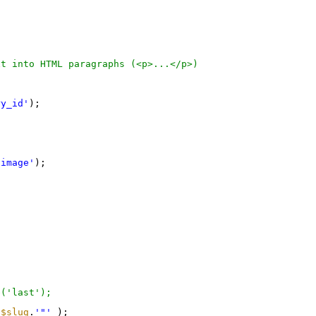
xt into HTML paragraphs (<p>...</p>)
ry_id'
);
'image'
);
e('last');
.
$slug
.
'"'
);