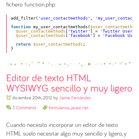
fichero function.php:
add_filter(
'user_contactmethods'
, 
'my_user_contactm
function
my_user_contactmethods(
$user_contactmethod
$user_contactmethods
[
'twitter'
] = 
'Twitter Userna
$user_contactmethods
[
'facebook'
] = 
'Facebook User
return
$user_contactmethods
;
}
Editor de texto HTML
WYSIWYG sencillo y muy ligero
diciembre 20th, 2012
by
Jaime Fernández
3 Comments
formularios
,
javascript
Cuando necesito incorporar un editor de texto
HTML suelo necesitar algo muy sencillo y ligero, y