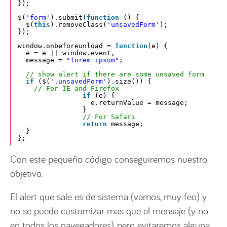
});
$(
'form'
).submit(
function
() {
$(
this
).removeClass(
'unsavedForm'
);
});
window.onbeforeunload = 
function
(e) {
e = e || window.event,
message = 
"lorem ipsum"
;
// show alert if there are some unsaved form
if
($(
'.unsavedForm'
).size()) {
// For IE and Firefox
if
(e) {
e.returnValue = message;
}
// For Safari
return
message;
}
};
Con este pequeño código conseguiremos nuestro
objetivo.
El alert que sale es de sistema (vamos, muy feo) y
no se puede customizar mas que el mensaje (y no
en todos los navegadores), pero evitaremos alguna