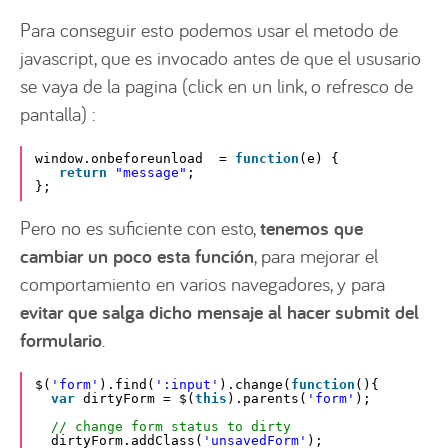
Para conseguir esto podemos usar el metodo de
javascript, que es invocado antes de que el ususario
se vaya de la pagina (click en un link, o refresco de
pantalla) :
window.onbeforeunload  = 
function
(e) {
return
"message"
;
};
Pero no es suficiente con esto,
tenemos que
cambiar un poco esta función
, para mejorar el
comportamiento en varios navegadores, y para
evitar que salga dicho mensaje al hacer submit del
formulario
.
$(
'form'
).find(
':input'
).change(
function
(){
var
dirtyForm = $(
this
).parents(
'form'
);
// change form status to dirty
dirtyForm.addClass(
'unsavedForm'
);