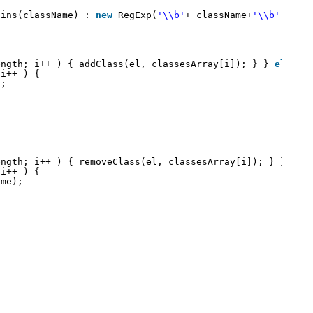
ains(className) : 
new
RegExp(
'\\b'
+ className+
'\\b'
).tes
ength; i++ ) { addClass(el, classesArray[i]); } } 
else
{
 i++ ) {
);
ength; i++ ) { removeClass(el, classesArray[i]); } } 
els
 i++ ) {
ame);