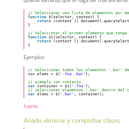
// Seleccionar una lista de elementos por m
function
$(selector, context) {
return
(context || document).querySelec
}
// Seleccionar el primer elemento que tenga
function
$1(selector, context) {
return
(context || document).querySelec
}
Ejemplos:
// Seleccionar todos los elementos '.bar' d
var
elems = $(
'.foo .bar'
);
// ejemplo con contexto
var
container = $1(
'.foo'
);
// seleccionar elementos '.bar' dentro del 
var
elems = $(
'.bar'
, container);
fuente
.
Añadir, eliminar y comprobar clases