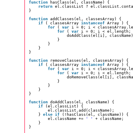
function
hasClass(el, className) {
return
el.classList ? el.classList.cont
}
function
addClasses(el, classesArray) {
if
( classesArray 
instanceof
Array ) {
for
( 
var
i = 0; i < classesArray.l
for
( 
var
i = 0; i < el.length;
doAddClass(el[i], className
}
}
}
}
function
removeClasses(el, classesArray) {
if
( classesArray 
instanceof
Array ) {
for
( 
var
i = 0; i < classesArray.l
for
( 
var
i = 0; i < el.length;
doRemoveClass(el[i], classN
}
}
}
}
function
doAddClass(el, className) {
if
(el.classList) {
el.classList.add(className);
} 
else
if
(!hasClass(el, className)) {
el.className += 
' '
+ className;
}
}