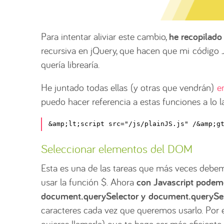
Para intentar aliviar este cambio,
he recopilado
recursiva en jQuery, que hacen que mi código
quería librearía.
He juntado todas ellas (y otras que vendrán)
e
puedo hacer referencia a estas funciones a lo l
&amp;lt;script src="/js/plainJS.js" /&amp;g
Seleccionar elementos del DOM
Esta es una de las tareas que más veces debem
usar la función $. Ahora
con Javascript podemo
document.querySelector y document.querySel
caracteres cada vez que queremos usarlo. Por
quieras llamarla) que te haga ser más eficiente.