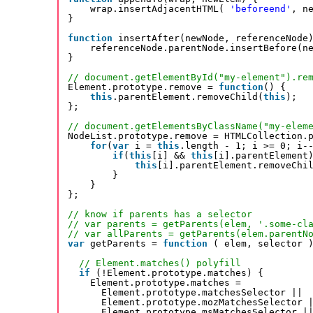
wrap.insertAdjacentHTML( 
'beforeend'
, n
}
function
insertAfter(newNode, referenceNode
referenceNode.parentNode.insertBefore(n
}
// document.getElementById("my-element").re
Element.prototype.remove = 
function
() {
this
.parentElement.removeChild(
this
);
};
// document.getElementsByClassName("my-elem
NodeList.prototype.remove = HTMLCollection.
for
(
var
i = 
this
.length - 1; i >= 0; i-
if
(
this
[i] && 
this
[i].parentElement
this
[i].parentElement.removeChi
}
}
};
// know if parents has a selector
// var parents = getParents(elem, '.some-cl
// var allParents = getParents(elem.parentN
var
getParents = 
function
( elem, selector 
// Element.matches() polyfill
if
(!Element.prototype.matches) {
Element.prototype.matches =
Element.prototype.matchesSelector ||
Element.prototype.mozMatchesSelector 
Element.prototype.msMatchesSelector |