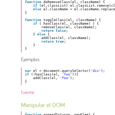
function
doRemoveClass(el, className) {
if
(el.classList) el.classList.remove(c
else
el.className = el.className.replac
}
function
toggleClass(el, className) {
if
( hasClass(el, className) ) {
removeClass(el, className);
return
false
;
} 
else
{
addClass(el, className);
return
true
;
}
}
Ejemplos:
var
el = document.querySelector(
'div'
);
if
(!hasClass(el, 
'foo'
)){
addClass(el, 
'foo'
);
}
fuente
.
Manipular el DOM
function
appendTo(wrap, newElem) {