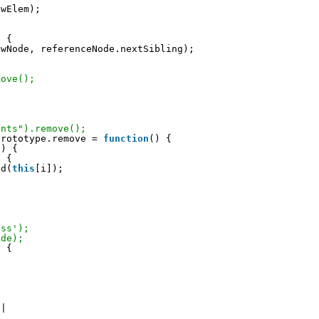
ewElem);
) {
ewNode, referenceNode.nextSibling);
move();
ents").remove();
prototype.remove = 
function
() {
-) {
) {
ld(
this
[i]);
ass');
ode);
) {
||
|