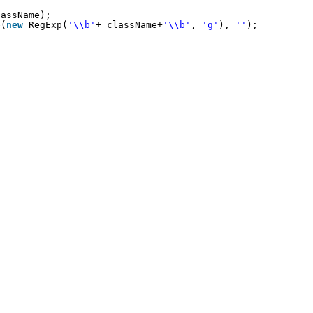
lassName);
e(
new
RegExp(
'\\b'
+ className+
'\\b'
, 
'g'
), 
''
);