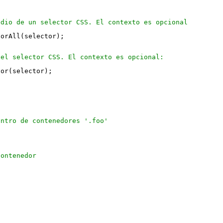
edio de un selector CSS. El contexto es opcional
torAll(selector);
 el selector CSS. El contexto es opcional:
tor(selector);
entro de contenedores '.foo'
contenedor