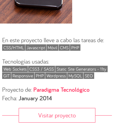
En este proyecto lleve a cabo las tareas de:
CSS/HTML
Javascript
Móvil
CMS
PHP
Tecnologías usadas:
Web Sockets
CSS3 / SASS
Static Site Generators - 11ty
GIT
Responsive
PHP
Wordpress
MySQL
SEO
Proyecto de:
Paradigma Tecnológico
Fecha:
January 2014
Visitar proyecto